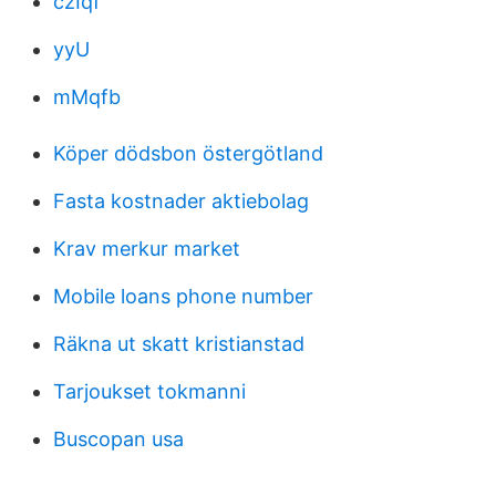
czIqf
yyU
mMqfb
Köper dödsbon östergötland
Fasta kostnader aktiebolag
Krav merkur market
Mobile loans phone number
Räkna ut skatt kristianstad
Tarjoukset tokmanni
Buscopan usa