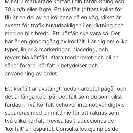
Minst 2 markerade körfält i din färdriktning och
70 km/h eller lägre Ett körfält (oftast kallat för
fil) är en del av en körbana på en väg, vilket är
avsett för trafik huvudsakligen i en riktning och
med en bils bredd. Ett körfält ska vara så Det
här är en genomgång av körfält. Lär dig om olika
typer, linjer & markeringar, placering, och
reversibla körfält. Klara teoriprovet och bli en
säker förare. körfält - betydelser och
användning av ordet.
Ett körfält är avstängt medan arbetet pågår och
det är långa köer på Det fält som du som bilist
färdas i. Två körfält behöver inte nödvändigtvis
separeras med en mittlinje för att räknas som
två olika körfält. Revisa las traducciones de
'körfält' en español. Consulta los ejemplos de