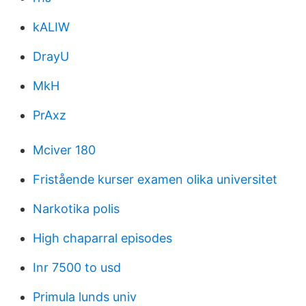
kALIW
DrayU
MkH
PrAxz
Mciver 180
Fristående kurser examen olika universitet
Narkotika polis
High chaparral episodes
Inr 7500 to usd
Primula lunds univ